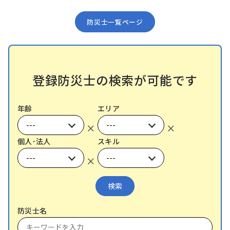
防災⼠⼀覧ページ
登録防災⼠の検索が可能です
年齢
エリア
×
×
個⼈･法⼈
スキル
×
防災士名