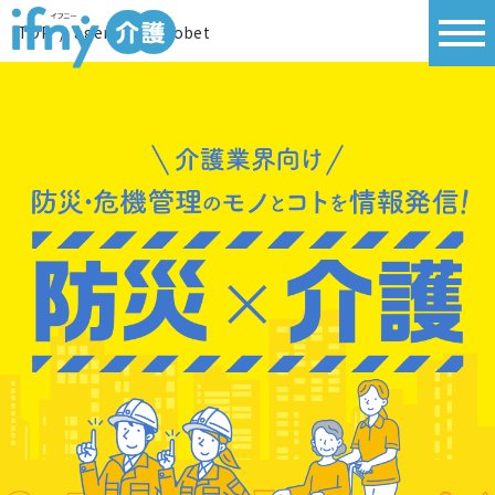
TOP
/
agen bola sbobet