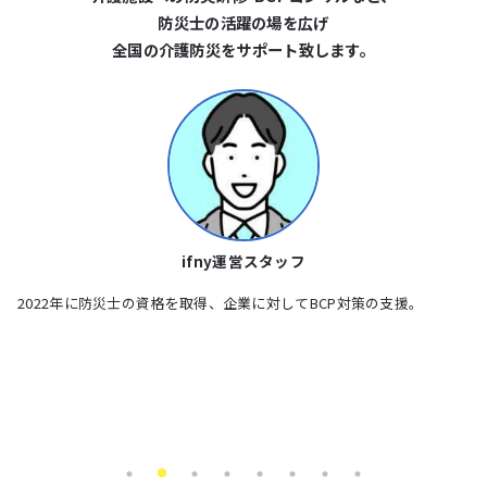
防災⼠の活躍の場を広げ
全国の介護防災をサポート致します。
出水 眞由美
就労・自立支援施設、障害児支援施設、発達障害・不登校児支援施設
泉
等での防災教育活動及び職員向け防災研修、BCP策定などの…
地