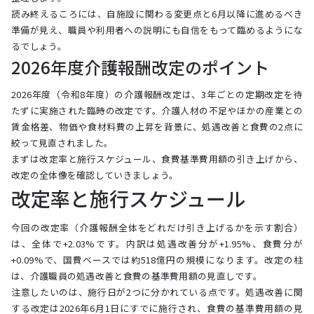
読み終えるころには、自施設に関わる変更点と6月以降に進めるべき
準備が見え、職員や利用者への説明にも自信をもって臨めるようにな
るでしょう。
2026年度介護報酬改定のポイント
2026年度（令和8年度）の介護報酬改定は、3年ごとの定期改定を待
たずに実施された臨時の改定です。介護人材の不足やほかの産業との
賃金格差、物価や食材料費の上昇を背景に、処遇改善と食費の2点に
絞って見直されました。
まずは改定率と施行スケジュール、食費基準費用額の引き上げから、
改定の全体像を確認していきましょう。
改定率と施行スケジュール
今回の改定率（介護報酬全体をどれだけ引き上げるかを示す割合）
は、全体で+2.03%です。内訳は処遇改善分が+1.95%、食費分が
+0.09%で、国費ベースでは約518億円の規模になります。改定の柱
は、介護職員の処遇改善と食費の基準費用額の見直しです。
注意したいのは、施行日が2つに分かれている点です。処遇改善に関
する改定は2026年6月1日にすでに施行され、食費の基準費用額の見