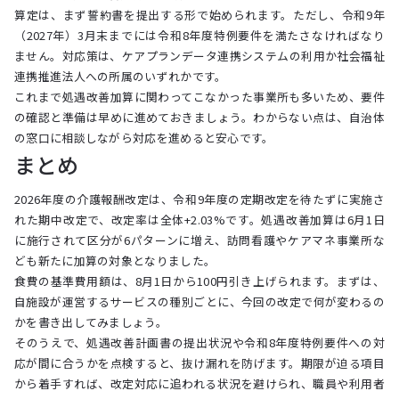
算定は、まず誓約書を提出する形で始められます。ただし、令和9年
（2027年）3月末までには令和8年度特例要件を満たさなければなり
ません。対応策は、ケアプランデータ連携システムの利用か社会福祉
連携推進法人への所属のいずれかです。
これまで処遇改善加算に関わってこなかった事業所も多いため、要件
の確認と準備は早めに進めておきましょう。わからない点は、自治体
の窓口に相談しながら対応を進めると安心です。
まとめ
2026年度の介護報酬改定は、令和9年度の定期改定を待たずに実施さ
れた期中改定で、改定率は全体+2.03%です。処遇改善加算は6月1日
に施行されて区分が6パターンに増え、訪問看護やケアマネ事業所な
ども新たに加算の対象となりました。
食費の基準費用額は、8月1日から100円引き上げられます。まずは、
自施設が運営するサービスの種別ごとに、今回の改定で何が変わるの
かを書き出してみましょう。
そのうえで、処遇改善計画書の提出状況や令和8年度特例要件への対
応が間に合うかを点検すると、抜け漏れを防げます。期限が迫る項目
から着手すれば、改定対応に追われる状況を避けられ、職員や利用者