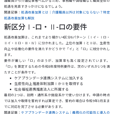
護職員から介護従事者へ広がるため、事務職や調理職など職員全体の
処遇を見直すきっかけになるでしょう。
関連記事：
処遇改善加算とは｜介護職員以外は対象にならない？特定
処遇改善加算も解説
新区分Ⅰ-ロ・Ⅱ-ロの要件
処遇改善加算は、これまでより細かい4区分6パターン（Ⅰイ・Ⅰロ・
Ⅱイ・Ⅱロ・Ⅲ・Ⅳ）に分かれました。上位の加算ⅠとⅡは、生産性
向上や協働化の要件を満たすかどうかで「イ」と「ロ」に枝分かれし
ます。
要件が厳しい「ロ」のほうが、加算率も高く設定されています。
「ロ」を算定するための令和8年度特例要件は、次のいずれか1つを満
たすことが条件です。
ケアプランデータ連携システムに加入する
生産性向上推進体制加算ⅠかⅡを取得する
社会福祉連携推進法人に所属する
最初の2つは、訪問・通所系か施設系かで使い分けます。申請の時点
では加入や取得を誓約すれば算定でき、誓約の場合は令和9年3月末ま
でに対応を完了させる必要があります。
関連記事：
ケアプランデータ連携システム｜義務化の可能性と導入の