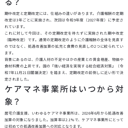
る？
期中改定と定期改定には、仕組みの違いがあります。介護報酬の定期
改定は3年ごとに実施され、次回は令和9年度（2027年度）に予定さ
れています。
これに対して今回は、その定期改定を待たずに実施された期中改定
（臨時改定）です。通常の定期改定のように介護報酬の全体を見直す
のではなく、処遇改善加算の拡充と食費の見直しの2つに絞られてい
ます。
背景にあるのは、介護人材の不足やほかの産業との賃金格差、物価や
食材料費の上昇です。国の『強い経済を実現する総合経済対策』（令
和7年11月21日閣議決定）を踏まえ、定期改定の前倒しに近い形で決
定されました。
ケアマネ事業所はいつから対
象？
居宅介護支援、いわゆるケアマネ事業所は、2026年6月から処遇改善
加算の対象になりました。加算率は2.1%で、ケアマネ事業所にとって
は初めての処遇改善加算への対応となります。