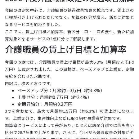
今回の改定の中心は、介護職員の処遇改善加算の拡充です。賃上げの
目標が引き上げられただけでなく、加算の区分が増え、新たに対象と
なるサービスも加わりました。
ここでは、賃上げ目標と加算率、新区分Ⅰロ・Ⅱロの要件、新たに加
算対象となるサービスの3点に分けて解説します。
介護職員の賃上げ目標と加算率
今回の改定では、介護職員の賃上げ目標が最大6.3%（月額およそ1.9
万円）に設定されました。この目標は、ベースアップと上乗せ、定期
昇給を合わせた水準です。
内訳は、次のとおりです。
ベースアップ分：月額約1.0万円（約3.3%）
上乗せ分：月額約0.7万円（約2.4%）
定期昇給分：月額約0.2万円
3つを合わせて、最大で月額約1.9万円（約6.3%）の賃上げになりま
す。上乗せ分は、生産性向上などに取り組む事業者が対象です。
加算率はサービスによって差があり、たとえば訪問介護では最も高い
区分で28.7%まで上がります。さらに、今回から処遇改善の対象が介