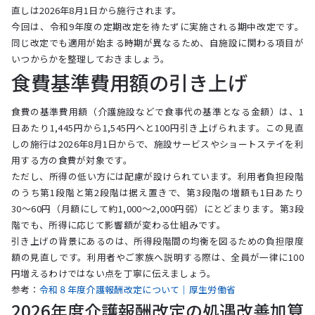
直しは2026年8月1日から施行されます。
今回は、令和9年度の定期改定を待たずに実施される期中改定です。
同じ改定でも適用が始まる時期が異なるため、自施設に関わる項目が
いつからかを整理しておきましょう。
食費基準費用額の引き上げ
食費の基準費用額（介護施設などで食事代の基準となる金額）は、1
日あたり1,445円から1,545円へと100円引き上げられます。この見直
しの施行は2026年8月1日からで、施設サービスやショートステイを利
用する方の食費が対象です。
ただし、所得の低い方には配慮が設けられています。利用者負担段階
のうち第1段階と第2段階は据え置きで、第3段階の増額も1日あたり
30〜60円（月額にして約1,000〜2,000円弱）にとどまります。第3段
階でも、所得に応じて影響額が変わる仕組みです。
引き上げの背景にあるのは、所得段階間の均衡を図るための負担限度
額の見直しです。利用者やご家族へ説明する際は、全員が一律に100
円増えるわけではない点を丁寧に伝えましょう。
参考：
令和８年度介護報酬改定について｜厚生労働省
2026年度介護報酬改定の処遇改善加算