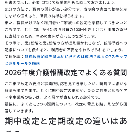
を書面で示し、必要に応じて就業規則も見直しておきましょう。
配分の方法は、職員の関心が高い部分です。説明会や書面で根拠を示
しながら伝えると、職員の納得を得られます。
また、職員だけでなく利用者やご家族への説明も準備しておきたいと
ころです。とくに8月から始まる食費の100円引き上げは利用者の負担
に直結するため、早めの案内が安心につながります。
その際は、第1段階と第2段階の方が据え置かれるなど、低所得者への
配慮についても伝えると、利用者の不安をやわらげられるでしょう。
関連記事：
処遇改善加算を基本給に含むのは違法？導入の7ステップ
と運用ルールを解説
2026年度介護報酬改定でよくある質問
ここまで改定の要点と事業所対応を見てきましたが、現場では細かな
疑問も出てきます。とくに期中改定の形式や、新たに対象となるケア
マネ事業所の扱いは、よく質問が寄せられる部分です。
最後に、よくある2つの疑問について、改定の背景も踏まえながら回
答していきます。
期中改定と定期改定の違いはあ