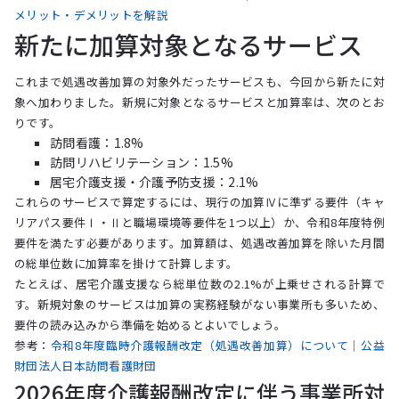
メリット・デメリットを解説
新たに加算対象となるサービス
これまで処遇改善加算の対象外だったサービスも、今回から新たに対
象へ加わりました。新規に対象となるサービスと加算率は、次のとお
りです。
訪問看護：1.8%
訪問リハビリテーション：1.5%
居宅介護支援・介護予防支援：2.1%
これらのサービスで算定するには、現行の加算Ⅳに準ずる要件（キャ
リアパス要件Ⅰ・Ⅱと職場環境等要件を1つ以上）か、令和8年度特例
要件を満たす必要があります。加算額は、処遇改善加算を除いた月間
の総単位数に加算率を掛けて計算します。
たとえば、居宅介護支援なら総単位数の2.1%が上乗せされる計算で
す。新規対象のサービスは加算の実務経験がない事業所も多いため、
要件の読み込みから準備を始めるとよいでしょう。
参考：
令和8年度臨時介護報酬改定（処遇改善加算）について｜公益
財団法人日本訪問看護財団
2026年度介護報酬改定に伴う事業所対