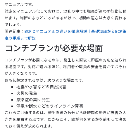
マニュアルです。
対応をマニュアル化しておけば、混乱の中でも職員が迷わず行動に移
せます。判断のよりどころがあるだけで、初動の速さは大きく変わる
でしょう。
関連記事：
BCPとマニュアルの違いを徹底解説｜基礎知識からBCP策
定の手順まで解説
コンチプランが必要な場面
コンチプランが必要になるのは、発生した直後に即座の対応を迫られ
る場面です。対応が遅れるほど、利用者や職員の安全を脅かすおそれ
が大きくなります。
おもに想定されるのは、次のような場面です。
地震や水害などの自然災害
火災の発生
感染症の集団発生
停電や断水などのライフライン障害
これらに共通するのは、発生直後の数分から数時間の動きが被害の大
きさを左右する点です。だからこそ、誰が何をするかを前もって決め
ておく備えが求められます。