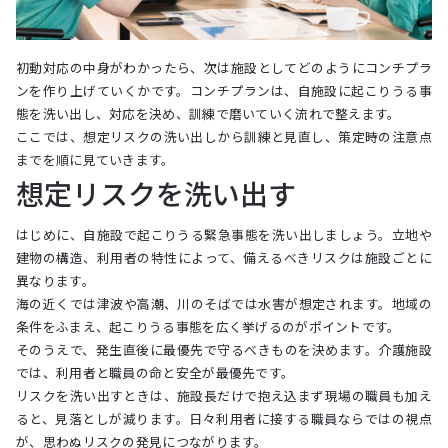
初動対応の中身がわかったら、次は施設としてどのようにコンチプラ
ンを作り上げていくかです。コンチプランは、自施設に起こりうる事
態を洗い出し、対応を決め、訓練で磨いていく流れで整えます。
ここでは、想定リスクの洗い出しから訓練と見直し、策定時の注意点
までを順に見ていきます。
想定リスクを洗い出す
はじめに、自施設で起こりうる緊急事態を洗い出しましょう。立地や
建物の構造、利用者の特性によって、備えるべきリスクは施設ごとに
異なります。
海の近くでは津波や高潮、川のそばでは水害が想定されます。地域の
条件をふまえ、起こりうる事態を広く挙げるのがポイントです。
そのうえで、発生直後に最優先で守るべきものを決めます。介護施設
では、利用者と職員の命と安全が最優先です。
リスクを洗い出すときは、施設長だけで抱え込まず現場の職員も加え
ると、見落としが減ります。日々利用者に接する職員ならではの視点
が、思わぬリスクの発見につながります。