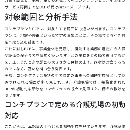
介護施設なら、地震発生から避難までをコンチプランとし、その後の
サービス再開までをBCPが受け持つイメージです。
対象範囲と分析手法
コンチプランとBCPは、対象とする範囲にも違いが出ます。コンチプ
ランは、地震や停電といった特定の事象ごとに、その場でとるべき対
応へ絞り込む計画です。
これに対しBCPは、事業全体を見渡し、優先する業務の選定から人員
や設備の配分までを幅広く扱います。どの業務をどの順で復旧するか
を、止まったときの影響の大きさから見極めます。両者は対立するも
のではなく、互いを補い合う関係です。
実際、コンチプランはBCPの中で特定の事象への即時対応策として位
置づけられる場面が多く見られます。介護現場では、義務化された
BCPの初動対応部分をコンチプランの視点で見直すと、備えの抜けを
防げます。
コンチプランで定める介護現場の初動
対応
ここからは、本記事の中心となる初動対応を見ていきます。介護現場