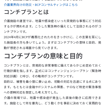
介護業界向けの防災・BCPコンサルティングはこちら
コンチプランとは
介護施設の運営では、地震や感染症といった突発的な事態にどう対応
するかが問われます。こうした緊急時の備えとして注目されるのがコ
ンチプランです。
2024年4月にBCPが義務化されたのをきっかけに、この言葉を耳にし
た施設長の方も多いでしょう。まずはコンチプランの意味と目的、発
動が想定される場面から見ていきます。
コンチプランの意味と目的
コンチプランとは、突発的な非常事態に備えてあらかじめ定めておく
行動計画を指します。正式にはコンティンジェンシープラン（緊急時
対応計画）と呼び、その略称がコンチプランです。
目的は、被害を最小限に食い止め、初動の対応を迅速にする点にあり
ます。もともとは金融やITシステムの障害、テロなど特定の緊急事態
への即時対応を想定した考え方でした。
介護の現場では、地震や感染症が発生した直後の動きに応用できま
す。施設として何を優先し、どう動くかを事前に決めておく実務的な