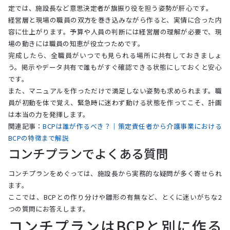
定では、施設長など意思決定者が旗振り役を担う姿勢が肝心です。
経営層と現場の職員の双方を巻き込みながら作ると、実情に合った内
容に仕上がります。予算や人員の判断には経営層の理解が必要で、現
場の動きには職員の知恵が役立つためです。
完成したら、全職員がいつでも見られる場所に共有しておきましょ
う。掲示やデータ共有で誰もがすぐ確認できる状態にしておくと安心
です。
また、マニュアルを作っただけで満足しない姿勢も求められます。職
員が初動を体で覚え、緊急時に迷わず動ける状態を作ってこそ、計画
は本当の力を発揮します。
関連記事：
BCPは誰が作るべき？｜策定責任者から介護事業における
BCPの特徴まで解説
コンチプランでよくある質問
コンチプランをめぐっては、施設長から実務的な疑問が多く寄せられ
ます。
ここでは、BCPとの作り分けや雛形の有無など、とくに迷いがちな2
つの質問にお答えします。
コンチプランはBCPと別に作る