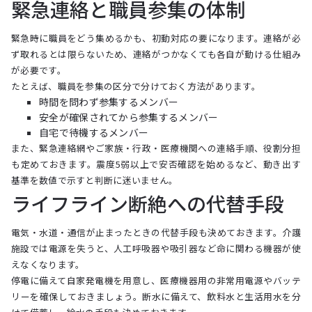
緊急連絡と職員参集の体制
緊急時に職員をどう集めるかも、初動対応の要になります。連絡が必
ず取れるとは限らないため、連絡がつかなくても各自が動ける仕組み
が必要です。
たとえば、職員を参集の区分で分けておく方法があります。
時間を問わず参集するメンバー
安全が確保されてから参集するメンバー
自宅で待機するメンバー
また、緊急連絡網やご家族・行政・医療機関への連絡手順、役割分担
も定めておきます。震度5弱以上で安否確認を始めるなど、動き出す
基準を数値で示すと判断に迷いません。
ライフライン断絶への代替手段
電気・水道・通信が止まったときの代替手段も決めておきます。介護
施設では電源を失うと、人工呼吸器や吸引器など命に関わる機器が使
えなくなります。
停電に備えて自家発電機を用意し、医療機器用の非常用電源やバッテ
リーを確保しておきましょう。断水に備えて、飲料水と生活用水を分