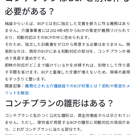
必要がある？
結論からいえば、BCPとは別に独立した文書を新たに作る義務はあり
ません。介護事業者には2024年4月からBCPの策定が義務づけられて
おり、初動対応はそのBCPの中に含められます。
そのため、独立した計画書をゼロから用意する必要はありません。現
実的なのは、既存のBCPにある初動対応の部分を、コンチプランの視
点で見直す進め方です。
即時の対応がどこまで描けているかを点検すれば、別物として作り直
す手間を省けます。BCPと重複した文書が増えないため、現場の運用
もすっきりと整います。
関連記事：
義務化される介護施設でのBCP対策とは？罰則や策定のメ
リットを解説
コンチプランの雛形はある？
コンチプランと名のつく公式な雛形は、厚生労働省からは示されてい
ません。ただし、厚労省が用意するBCPの雛形に初動対応の項目があ
り、これがコンチプランに当たる部分です。