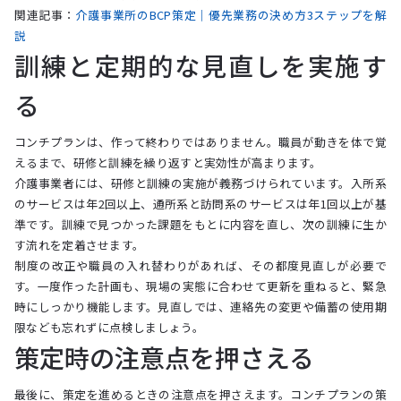
関連記事：
介護事業所のBCP策定｜優先業務の決め方3ステップを解
説
訓練と定期的な見直しを実施す
る
コンチプランは、作って終わりではありません。職員が動きを体で覚
えるまで、研修と訓練を繰り返すと実効性が高まります。
介護事業者には、研修と訓練の実施が義務づけられています。入所系
のサービスは年2回以上、通所系と訪問系のサービスは年1回以上が基
準です。訓練で見つかった課題をもとに内容を直し、次の訓練に生か
す流れを定着させます。
制度の改正や職員の入れ替わりがあれば、その都度見直しが必要で
す。一度作った計画も、現場の実態に合わせて更新を重ねると、緊急
時にしっかり機能します。見直しでは、連絡先の変更や備蓄の使用期
限なども忘れずに点検しましょう。
策定時の注意点を押さえる
最後に、策定を進めるときの注意点を押さえます。コンチプランの策