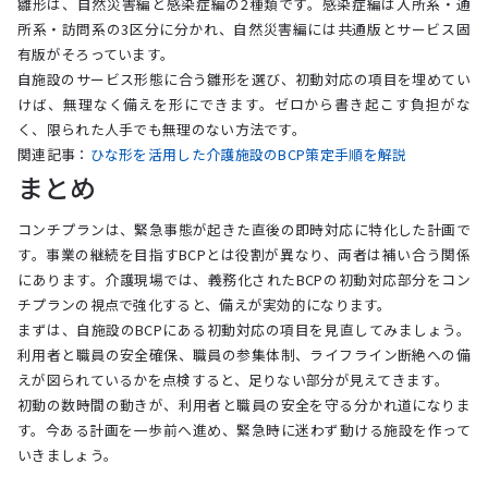
雛形は、自然災害編と感染症編の2種類です。感染症編は入所系・通
所系・訪問系の3区分に分かれ、自然災害編には共通版とサービス固
有版がそろっています。
自施設のサービス形態に合う雛形を選び、初動対応の項目を埋めてい
けば、無理なく備えを形にできます。ゼロから書き起こす負担がな
く、限られた人手でも無理のない方法です。
関連記事：
ひな形を活用した介護施設のBCP策定手順を解説
まとめ
コンチプランは、緊急事態が起きた直後の即時対応に特化した計画で
す。事業の継続を目指すBCPとは役割が異なり、両者は補い合う関係
にあります。介護現場では、義務化されたBCPの初動対応部分をコン
チプランの視点で強化すると、備えが実効的になります。
まずは、自施設のBCPにある初動対応の項目を見直してみましょう。
利用者と職員の安全確保、職員の参集体制、ライフライン断絶への備
えが図られているかを点検すると、足りない部分が見えてきます。
初動の数時間の動きが、利用者と職員の安全を守る分かれ道になりま
す。今ある計画を一歩前へ進め、緊急時に迷わず動ける施設を作って
いきましょう。