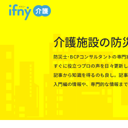
介護施設の防
防災⼠･BCPコンサルタントの専
すぐに役⽴つプロの声を⽇々更新し
記事から知識を得るのも良し。記事
⼊⾨編の情報や、専⾨的な情報まで