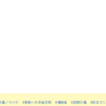
介護ノウハウ
#家族への手紙文例
#補助金
#訪問介護
#防災マ