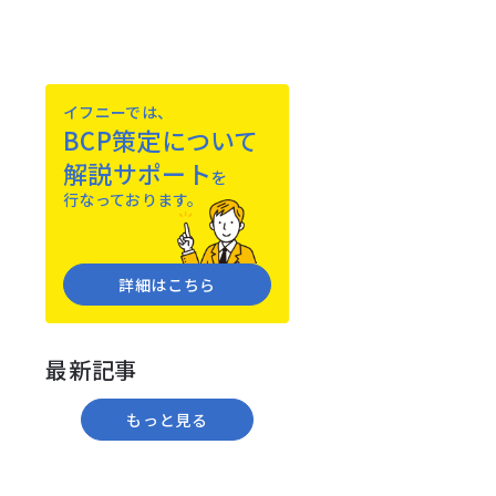
イフニーでは、
BCP策定について
解説サポート
を
⾏なっております。
詳細はこちら
最新記事
もっと⾒る