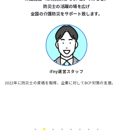
防災⼠の活躍の場を広げ
全国の介護防災をサポート致します。
出水 眞由美
就労・自立支援施設、障害児支援施設、発達障害・不登校児支援施設
泉
等での防災教育活動及び職員向け防災研修、BCP策定などの…
地