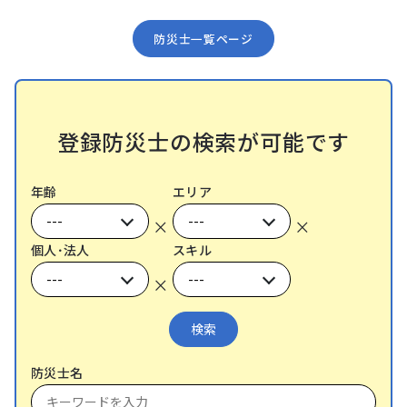
防災⼠⼀覧ページ
登録防災⼠の検索が可能です
年齢
エリア
×
×
個⼈･法⼈
スキル
×
防災士名