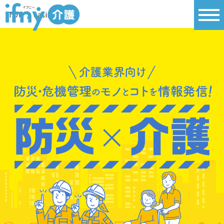
TOP
/
casino