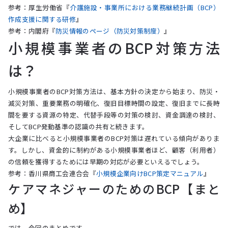
参考：厚生労働省『
介護施設・事業所における業務継続計画（BCP）
作成支援に関する研修
』
参考：内閣府『
防災情報のページ（防災対策制度）
』
小規模事業者のBCP対策方法
は？
小規模事業者のBCP対策方法は、基本方針の決定から始まり、防災・
減災対策、重要業務の明確化、復旧目標時間の設定、復旧までに長時
間を要する資源の特定、代替手段等の対策の検討、資金調達の検討、
そしてBCP発動基準の認識の共有と続きます。
大企業に比べると小規模事業者のBCP対策は遅れている傾向がありま
す。しかし、資金的に制約がある小規模事業者ほど、顧客（利用者）
の信頼を獲得するためには早期の対応が必要といえるでしょう。
参考：香川県商工会連合会『
小規模企業向けBCP策定マニュアル
』
ケアマネジャーのためのBCP【まと
め】
では、今回のまとめです。