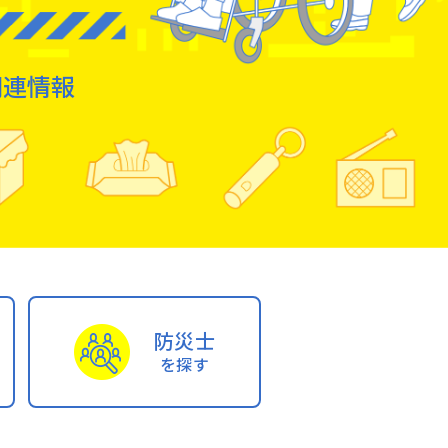
関連情報
防災⼠
を探す