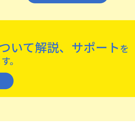
、
について解説、
サポート
を
ます。