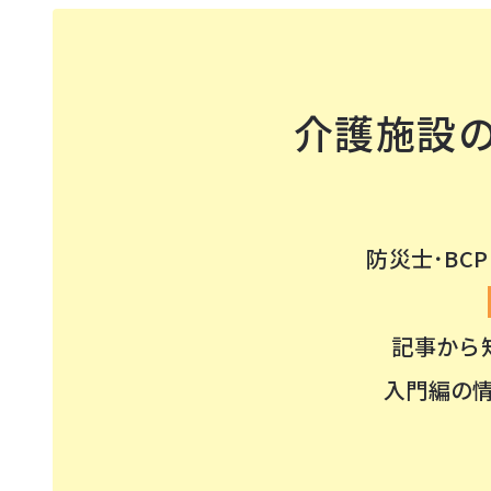
介護施設の
防災⼠･BC
記事から
⼊⾨編の