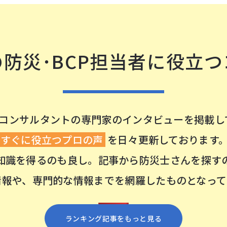
防災･BCP担当者に
役⽴つ
Pコンサルタントの
専⾨家のインタビューを掲載し
すぐに役⽴つプロの声
を⽇々更新しております
知識を得るのも良し。
記事から防災⼠さんを探す
情報や、専⾨的な情報まで
を網羅したものとなって
ランキング記事をもっと⾒る