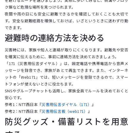
を避けるルートを選びましょう。実際に歩いてみると、側溝やブロッ
ク塀など危険な場所を見つけられます。
夜間や雨の日にも安全に避難できるかを確認しておくことも大切で
す。安全な避難経路を確保しておけば、いざというときに迷わず行動
できます。
避難時の連絡方法を決める
災害時には、家族や知人と連絡が取りにくくなります。避難先や安否
を確実に伝えるために、事前に連絡方法を決めておきましょう。
「171（災害用伝言ダイヤル）」は、固定電話や携帯電話から音声メ
ッセージを録音でき、家族があとで再生できます。また、インターネ
ットの「Web171」では、短いメッセージを登録できるので、スマー
トフォンが使えないときに役立ちます。
SNSやグループチャットも活用し、家族全員でルールを決めておくと
安心です。
参考1：NTT西日本『
災害用伝言ダイヤル（171）
』
参考2：NTT西日本『
災害用伝言板（web171）
』
防災グッズ・備蓄リストを用意