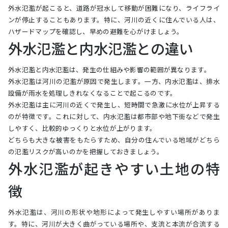
外水氾濫が起こると、道路が冠水して移動が困難になり、ライフライ
ンが停止することもあります。特に、河川の近くに住んでいる人は、
ハザードマップを確認し、早めの避難を心がけましょう。
外水氾濫と内水氾濫との違い
外水氾濫と内水氾濫は、発生の仕組みや影響の範囲が異なります。
外水氾濫は河川の氾濫が原因で発生します。一方、内水氾濫は、排水
設備が雨水を処理しきれなくなることで起こるのです。
外水氾濫は主に河川の近くで発生し、短時間で急激に水位が上昇する
のが特徴です。これに対して、内水氾濫は都市部や地下街などで発生
しやすく、比較的ゆっくりと水位が上がります。
どちらも大きな被害をもたらすため、自分の住んでいる地域がどちら
の氾濫リスクが高いのかを把握しておきましょう。
外水氾濫が起きやすい土地の特
徴
外水氾濫は、河川の形状や地形によって発生しやすい場所がありま
す。特に、河川が大きく曲がっている場所や、支流と本流が合流する