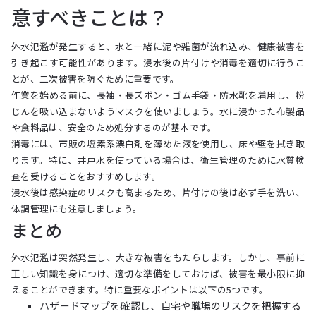
意すべきことは？
外水氾濫が発生すると、水と一緒に泥や雑菌が流れ込み、健康被害を
引き起こす可能性があります。浸水後の片付けや消毒を適切に行うこ
とが、二次被害を防ぐために重要です。
作業を始める前に、長袖・長ズボン・ゴム手袋・防水靴を着用し、粉
じんを吸い込まないようマスクを使いましょう。水に浸かった布製品
や食料品は、安全のため処分するのが基本です。
消毒には、市販の塩素系漂白剤を薄めた液を使用し、床や壁を拭き取
ります。特に、井戸水を使っている場合は、衛生管理のために水質検
査を受けることをおすすめします。
浸水後は感染症のリスクも高まるため、片付けの後は必ず手を洗い、
体調管理にも注意しましょう。
まとめ
外水氾濫は突然発生し、大きな被害をもたらします。しかし、事前に
正しい知識を身につけ、適切な準備をしておけば、被害を最小限に抑
えることができます。特に重要なポイントは以下の5つです。
ハザードマップを確認し、自宅や職場のリスクを把握する