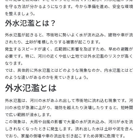
を守る方法が分かるようになります。今から準備を進め、安全な環境
を整えましょう。
外水氾濫とは？
外水氾濫が起きると、市街地に勢いよく水が流れ込み、建物や車が流
されたり、土砂が堆積したりする被害が起こります。
発生するスピードが速く、広範囲に影響を及ぼすため、早めの避難が
必要です。特に、河川の近くや低い土地では外水氾濫のリスクが高く
なります。
では、具体的に外水氾濫とはどのような現象なのか、内水氾濫とはど
のような違いがあるのかを見ていきましょう。
外水氾濫とは
外水氾濫は、河川の水があふれ出して市街地に流れ込む現象です。河
川の水位が急激に上がり、堤防を越えたり決壊したりすると、短時間
で広い範囲が浸水します。
この現象は、大雨や台風の影響で大量の水が流れ込み、河川が水を流
しきれなくなったときに発生します。流れ出した水は土砂や泥を含ん
でおり、家屋の倒壊や車の流出を引き起こすため非常に危険です。