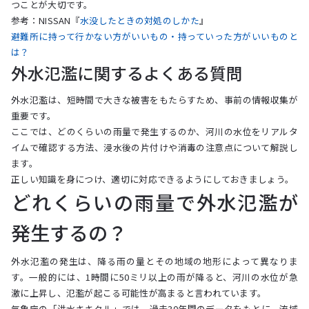
つことが大切です。
参考：NISSAN『
水没したときの対処のしかた
』
避難所に持って行かない方がいいもの・持っていった方がいいものと
は？
外水氾濫に関するよくある質問
外水氾濫は、短時間で大きな被害をもたらすため、事前の情報収集が
重要です。
ここでは、どのくらいの雨量で発生するのか、河川の水位をリアルタ
イムで確認する方法、浸水後の片付けや消毒の注意点について解説し
ます。
正しい知識を身につけ、適切に対応できるようにしておきましょう。
どれくらいの雨量で外水氾濫が
発生するの？
外水氾濫の発生は、降る雨の量とその地域の地形によって異なりま
す。一般的には、1時間に50ミリ以上の雨が降ると、河川の水位が急
激に上昇し、氾濫が起こる可能性が高まると言われています。
気象庁の「洪水キキクル」では、過去30年間のデータをもとに、流域