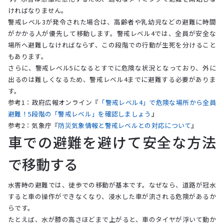
ければなりません。
警戒レベル3が発令された場合は、高齢者や乳幼児などの避難に時間
がかかる人が優先して移動します。警戒レベル4では、全員が安全な
場所へ避難しなければならず、この段階での行動が生死を分けること
もあります。
さらに、警戒レベル5になるとすでに危険な状況となっており、外に
出るのは難しくなるため、警戒レベル4までに避難する必要がありま
す。
参考1：政府広報オンライン『
「警戒レベル4」で危険な場所から全員
避難！5段階の「警戒レベル」を確認しましょう
』
参考2：気象庁『
防災気象情報と警戒レベルとの対応について
』
車での避難を避けて安全な方法
で移動する
水害時の避難では、徒歩での移動が基本です。なぜなら、道路が冠水
すると車の操作ができなくなり、浸水した車が流される危険があるか
らです。
たとえば、水が膝の高さほどまで上がると、車のタイヤが浮いて動か