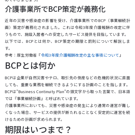
介護事業所でBCP策定が義務化
近年の災害や感染症の影響を受け、介護事業所でのBCP（事業継続計
画）策定が義務化されました。これは令和3年度介護報酬の改定に伴
うもので、施設入居者への安定したサービス提供を目指しています。
以下では、BCPとは何か、BCP策定の期限と罰則について解説しま
す。
参考：厚生労働省『
令和3年度介護報酬改定の主な事項について
』
BCPとは何か
BCPは企業が自然災害やテロ、取引先の倒産などの危機的状況に直面
しても、重要な業務を継続できるようにする計画のことを指します。
BCPは”Business Continuity Plan”の頭文字から取った言葉で、日本語
では『事業継続計画』と呼ばれています。
介護事業所においても、災害や感染症の発生により通常の運営が難し
くなった場合、サービスの提供が断たれることなく安定的に運営を続
けるための計画が求められます。
期限はいつまで？