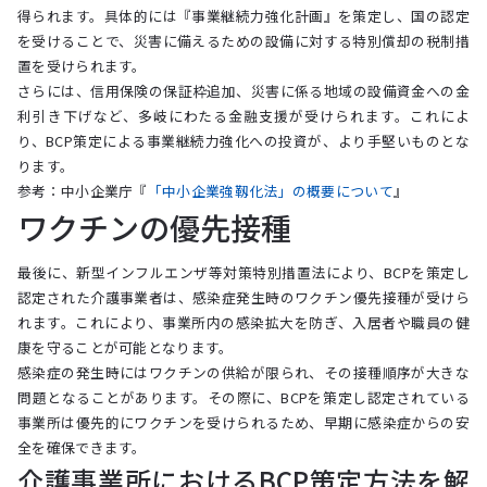
得られます。具体的には『事業継続力強化計画』を策定し、国の認定
を受けることで、災害に備えるための設備に対する特別償却の税制措
置を受けられます。
さらには、信用保険の保証枠追加、災害に係る地域の設備資金への金
利引き下げなど、多岐にわたる金融支援が受けられます。これによ
り、BCP策定による事業継続力強化への投資が、より手堅いものとな
ります。
参考：中小企業庁『
「中小企業強靱化法」の概要について
』
ワクチンの優先接種
最後に、新型インフルエンザ等対策特別措置法により、BCPを策定し
認定された介護事業者は、感染症発生時のワクチン優先接種が受けら
れます。これにより、事業所内の感染拡大を防ぎ、入居者や職員の健
康を守ることが可能となります。
感染症の発生時にはワクチンの供給が限られ、その接種順序が大きな
問題となることがあります。その際に、BCPを策定し認定されている
事業所は優先的にワクチンを受けられるため、早期に感染症からの安
全を確保できます。
介護事業所におけるBCP策定方法を解