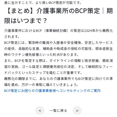
善に生かすことで、より良いBCP策定が可能です。
【まとめ】介護事業所のBCP策定｜期
限はいつまで？
介護事業所におけるBCP（事業継続計画）の策定は2024年から義務化
されます。
BCP策定には、緊急時の職員や入居者の安全確保、安定したサービス
の提供、金融的な支援、補助金や助成金の受給の可能性、感染症発生
時のワクチン優先接種といった利点があります。
また、BCPを策定する際は、ガイドラインの理解と現状把握、簡易演
習の実施、ゴール設定と課題優先順位の決定、そして継続的なフィー
ドバックといったステップを踏むことが重要です。
義務化の期限までに、あなたの介護事業所でもBCP策定に向けての準
備を進め、万が一の事態に備えていきましょう。
BCP策定にお困りの介護事業者様へコンサルティングのご案内
<
>
一覧に戻る