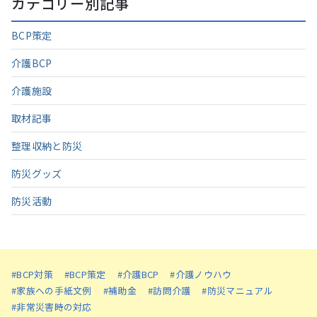
カテゴリー別記事
BCP策定
介護BCP
介護施設
取材記事
整理収納と防災
防災グッズ
防災活動
#BCP対策
#BCP策定
#介護BCP
#介護ノウハウ
#家族への手紙文例
#補助金
#訪問介護
#防災マニュアル
#非常災害時の対応