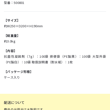
型番：500801
【サイズ】
約W250×D200×H190mm
【総重量】
約3.0kg
【内容】
抗菌性凝固剤（7g）：100袋 排便袋（PE製黒）：100袋 大型外袋
（PE製白）：10袋 取扱説明書（耐水紙）：1枚
【パッケージ形態】
ケース⼊り
配送について
商品の出荷元は大阪府です。