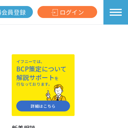
料会員登録
ログイン
イフニーでは、
BCP策定について
解説サポート
を
⾏なっております。
詳細はこちら
新着相談