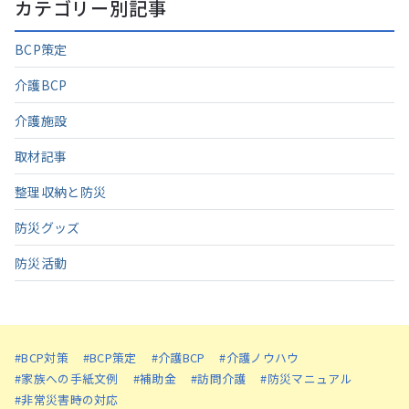
カテゴリー別記事
BCP策定
介護BCP
介護施設
取材記事
整理収納と防災
防災グッズ
防災活動
#BCP対策
#BCP策定
#介護BCP
#介護ノウハウ
#家族への手紙文例
#補助金
#訪問介護
#防災マニュアル
#非常災害時の対応