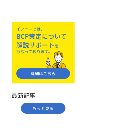
イフニーでは、
BCP策定について
解説サポート
を
⾏なっております。
詳細はこちら
最新記事
もっと⾒る