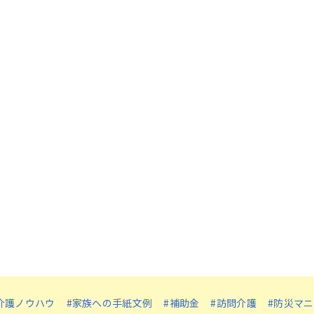
介護ノウハウ
#家族への手紙文例
#補助金
#訪問介護
#防災マ