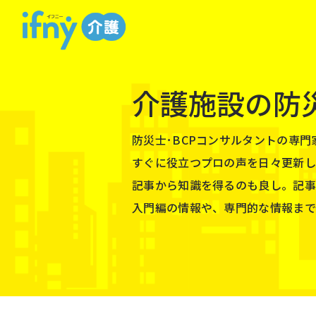
介護施設の防
防災⼠･BCPコンサルタントの専
すぐに役⽴つプロの声を⽇々更新し
記事から知識を得るのも良し。記事
⼊⾨編の情報や、専⾨的な情報まで